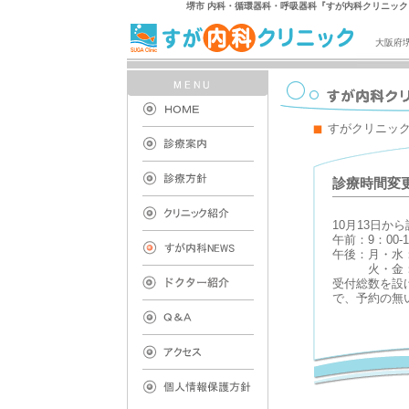
堺市 内科・循環器科・呼吸器科『すが内科クリニッ
大阪府
すがクリニッ
診療時間変
10月13日か
午前：9：00-
午後：月・水：1
火・金：16：
受付総数を設
で、予約の無